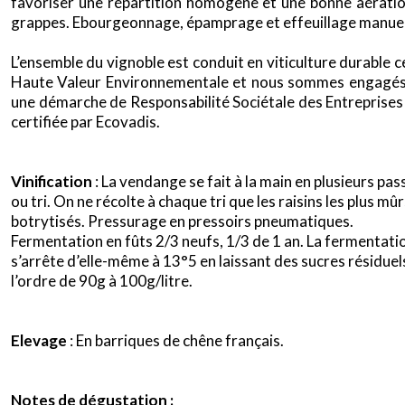
favoriser une répartition homogène et une bonne aérati
grappes. Ebourgeonnage, épamprage et effeuillage manuel
x
L’ensemble du vignoble est conduit en viticulture durable ce
Haute Valeur Environnementale et nous sommes engagé
une démarche de Responsabilité Sociétale des Entreprises
certifiée par
Ecovadis
.
Vinification
: La vendange se fait à la main en plusieurs pa
ou tri. On ne récolte à chaque tri que les raisins les plus mûr
botrytisés. Pressurage en pressoirs pneumatiques.
Fermentation en fûts 2/3 neufs, 1/3 de 1 an. La fermentati
s’arrête d’elle-même à 13°5 en laissant des sucres résiduel
l’ordre de 90g à 100g/litre.
Elevage
: En barriques de chêne français.
Notes de dégustation :