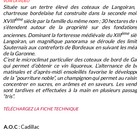
VOIR LA VIDEO
Située sur un tertre élevé des coteaux de Langoiran,
chartreuse bordelaise fut construite dans la seconde moi
ème
XVIII
siècle par la famille du même nom ; 30 hectares de 
s’étendent autour de la propriété sur des fondations
ème
anciennes. Dominant la forteresse médiévale du XIII
siè
Langoiran, un magnifique panorama se déroule des limi
Sauternais aux contreforts de Bordeaux en suivant les mé
de la Garonne.
C’est le microclimat particulier des coteaux de bord de G
qui permet d’obtenir ce vin liquoreux. L’alternance de 
matinales et d’après-midi ensoleillés favorise le dévelop
de la “pourriture noble”, un champignon qui permet au raisin
concentrer en sucres, en arômes et en saveurs. Les ven
sont tardives et effectuées à la main en plusieurs passa
“tris”.
TÉLÉCHARGEZ LA FICHE TECHNIQUE
A.O.C
: Cadillac