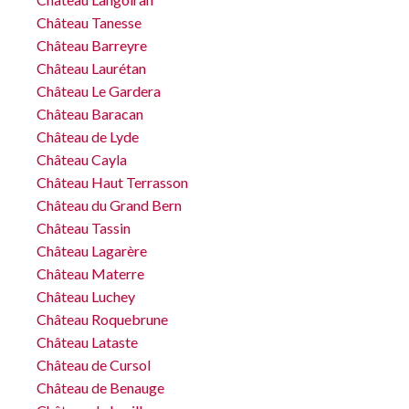
Château Tanesse
Château Barreyre
Château Laurétan
Château Le Gardera
Château Baracan
Château de Lyde
Château Cayla
Château Haut Terrasson
Château du Grand Bern
Château Tassin
Château Lagarère
Château Materre
Château Luchey
Château Roquebrune
Château Lataste
Château de Cursol
Château de Benauge