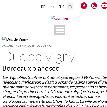
DE
中文
ENG
FR
ACCUEIL
>
NOS MARQUES
>
DUC DE VIGNY
Duc de Vigny
Bordeaux blanc sec
Les Vignobles Gonfrier ont développé depuis 1997 une activ
négociant vinificateur. Il s’agit d’achat de raisins auprès d’un
quarantaine de vignerons partenaires, respectant un cahier 
charges de production et suivis par notre équipe technique. 
vinification et l’élevage de ces vins sont effectués par nos
œnologues sur notre site des Chais de Rions. La ville de Rions
ancienne cité médiévale fut fortifiée dès 1253. Le « Duc » av