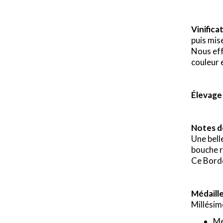
Vinifica
puis mis
Nous eff
couleur 
Élevage
Notes d
Une bell
bouche r
Ce Borde
Médaille
Millési
Mé