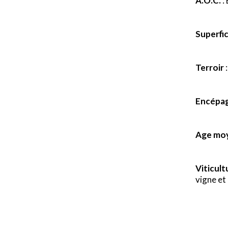
A.O.C.
:
Superfic
Terroir
:
Encépa
Age moy
Viticult
vigne et 
x