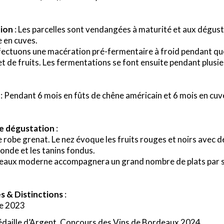
tion
: Les parcelles sont vendangées à maturité et aux dégust
e en cuves.
ectuons une macération pré-fermentaire à froid pendant quel
et de fruits. Les fermentations se font ensuite pendant plus
: Pendant 6 mois en fûts de chêne américain et 6 mois en cuv
e dégustation
:
e robe grenat. Le nez évoque les fruits rouges et noirs avec de
onde et les tanins fondus.
aux moderne accompagnera un grand nombre de plats par son
s & Distinctions
:
me 2023
daille d’Argent, Concours des Vins de Bordeaux 2024