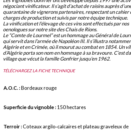
Les Vignobles Gonfrier ont développé depuis 1997 une activ
négociant vinificateur. Il s’agit d’achat de raisins auprès d’un
quarantaine de vignerons partenaires, respectant un cahier 
charges de production et suivis par notre équipe technique.
La vinification et l’élevage de ces vins sont effectués par nos
oenologues sur notre site des Chais de Rions.
Le “Comte de Lourmel” est un hommage au Général de Lour
qui servit dans l’armée de Napoléon III. Il s’illustra notamme
Algérie et en Crimée, où il mourut au combat en 1854. Un vil
d’Algérie porta son nom en hommage à sa bravoure. C’est da
village que vécut la famille Gonfrier jusqu’en 1962.
TÉLÉCHARGEZ LA FICHE TECHNIQUE
A.O.C. :
Bordeaux rouge
Superficie du vignoble :
150 hectares
Terroir :
Coteaux argilo‐calcaires et plateau graveleux de