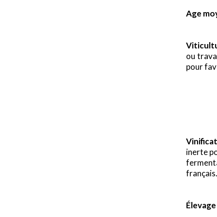
Age moy
Viticult
ou trava
pour fav
x
Vinificat
inerte po
fermenta
français
Élevage 