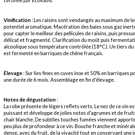
certifiée par Ecovadis.
Vinification
: Les raisins sont vendangés au maximum de le
potentiel aromatique. Macération des baies sous gaz inert
pour capter le meilleur des pellicules de raisins, puis press
délicat et fragmenté. Clarification du moût puis fermentat
alcoolique sous température contrôlée (18°C). Un tiers du 
est fermenté en barriques de chêne français.
Élevage
: Sur lies fines en cuves inox et 50% en barriques p
une durée de 6 mois. Assemblage en fin d’élevage.
Notes de dégustation
:
La robe présente de légers reflets verts. Le nez de ce vin es
puissant et développe de jolies notes d’agrumes et de fruit
chair blanche. De subtiles touches fumées viennent apport
peu plus de profondeur à ce vin. Bouche franche et minéral
dense, avec du fruit, de la vivacité tout en conservant une j