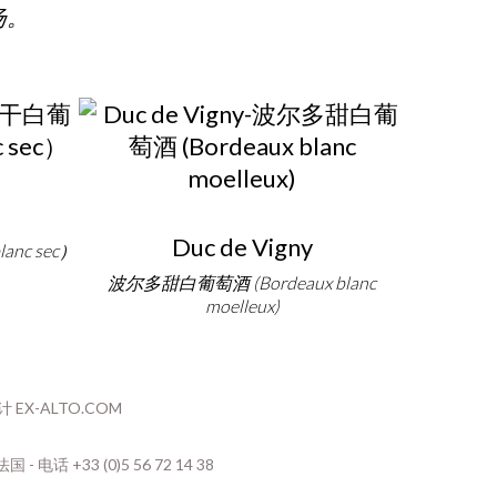
扬。
Duc de Vigny
nc sec）
波尔多甜白葡萄酒 (Bordeaux blanc
moelleux)
 EX-ALTO.COM
 - 电话 +33 (0)5 56 72 14 38