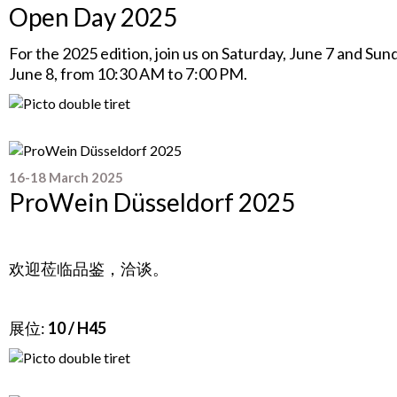
Open Day 2025
For the 2025 edition, join us on Saturday, June 7 and Sun
June 8, from 10:30 AM to 7:00 PM.
16-18 March 2025
ProWein Düsseldorf 2025
x
欢迎莅临品鉴，洽谈。
x
展位:
10 / H45