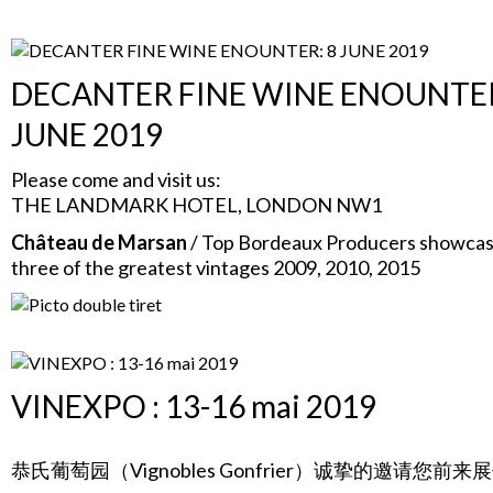
DECANTER FINE WINE ENOUNTER
JUNE 2019
Please come and visit us:
THE LANDMARK HOTEL, LONDON NW1
Château de Marsan
/ Top Bordeaux Producers showca
three of the greatest vintages 2009, 2010, 2015
VINEXPO : 13-16 mai 2019
恭氏葡萄园（Vignobles Gonfrier）诚挚的邀请您前来