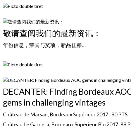
敬请查阅我们的最新资讯：
年份信息，荣誉与奖项，新品佳酿…
DECANTER: Finding Bordeaux AO
gems in challenging vintages
Château de Marsan, Bordeaux Supérieur 2017 : 90 PTS
Château Le Gardera, Bordeaux Supérieur Bio 2017: 89 